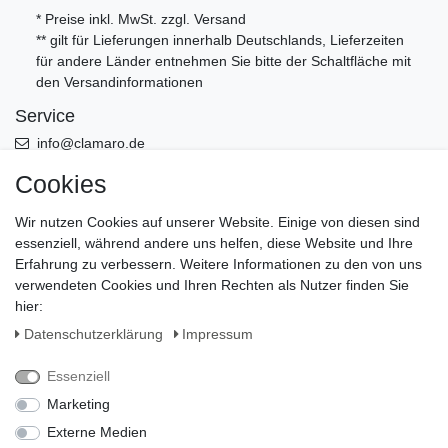
* Preise inkl. MwSt. zzgl.
Versand
** gilt für Lieferungen innerhalb Deutschlands, Lieferzeiten
für andere Länder entnehmen Sie bitte der Schaltfläche mit
den
Versandinformationen
Service
info@clamaro.de
+49 (0)5956 - 9892870
Cookies
Öffnungszeiten Büro Mo. bis Fr. von 8:00-13:00 - Werksverkauf
Wir nutzen Cookies auf unserer Website. Einige von diesen sind
nach Termin
essenziell, während andere uns helfen, diese Website und Ihre
Erfahrung zu verbessern. Weitere Informationen zu den von uns
Leistung
verwendeten Cookies und Ihren Rechten als Nutzer finden Sie
Versand
hier:
Zahlungsmittel
Daten­schutz­erklärung
Impressum
Ratenkauf und Kauf auf Rechnung
Essenziell
Marketing
Externe Medien