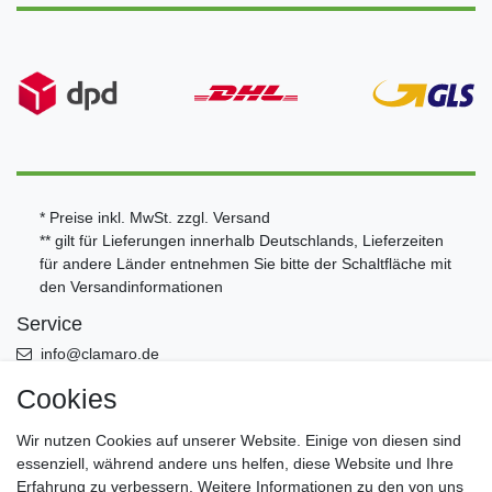
* Preise inkl. MwSt. zzgl.
Versand
** gilt für Lieferungen innerhalb Deutschlands, Lieferzeiten
für andere Länder entnehmen Sie bitte der Schaltfläche mit
den
Versandinformationen
Service
info@clamaro.de
Cookies
+49 (0)5956 - 9892870
Öffnungszeiten Büro Mo. bis Fr. von 8:00-13:00 - Werksverkauf
Wir nutzen Cookies auf unserer Website. Einige von diesen sind
nach Termin
essenziell, während andere uns helfen, diese Website und Ihre
Erfahrung zu verbessern. Weitere Informationen zu den von uns
Leistung