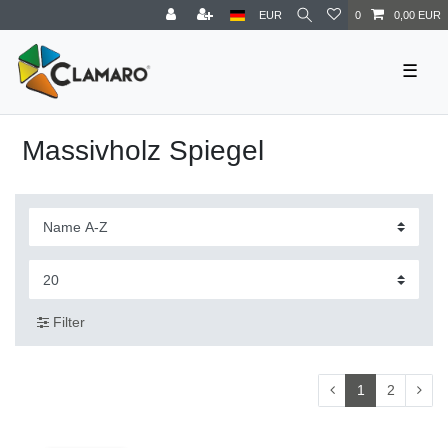
EUR
0
0,00 EUR
☰
Massivholz Spiegel
Filter
1
2