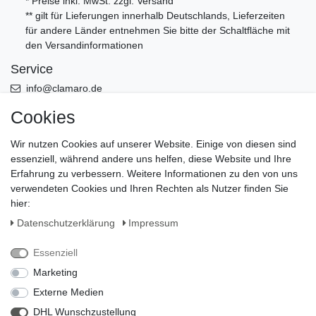
* Preise inkl. MwSt. zzgl.
Versand
** gilt für Lieferungen innerhalb Deutschlands, Lieferzeiten
für andere Länder entnehmen Sie bitte der Schaltfläche mit
den
Versandinformationen
Service
info@clamaro.de
+49 (0)5956 - 9892870
Cookies
Öffnungszeiten Büro Mo. bis Fr. von 8:00-13:00 - Werksverkauf
Wir nutzen Cookies auf unserer Website. Einige von diesen sind
nach Termin
essenziell, während andere uns helfen, diese Website und Ihre
Erfahrung zu verbessern. Weitere Informationen zu den von uns
Leistung
verwendeten Cookies und Ihren Rechten als Nutzer finden Sie
Versand
hier:
Zahlungsmittel
Daten­schutz­erklärung
Impressum
Ratenkauf und Kauf auf Rechnung
Essenziell
Marketing
Externe Medien
DHL Wunschzustellung