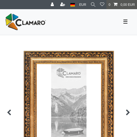
EUR
0
0,00 EUR
☰