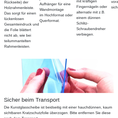
mit kräftigen
vora
Rückseite) der
Aufhänger für eine
Fingernägeln oder
sich
Holzrahmenleiste.
Wandmontage
alternativ mit z.B.
Das sorgt für einen
im Hochformat oder
einem dünnen
lückenlosen
Querformat.
Schlitz-
Gesamteindruck und
Schraubendreher
die Folie blättert
verbiegen.
nicht ab, wie bei
teilummantelten
Rahmenleisten.
Sicher beim Transport
Die Kunstglasscheibe ist beidseitig mit einer hauchdünnen, kaum
sichtbaren Kratzschutzfolie überzogen. Bitte entfernen Sie diese