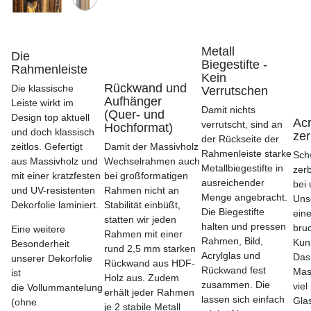
Metall
Die
Biegestifte -
Rahmenleiste
Kein
Rückwand und
Die klassische
Verrutschen
Aufhänger
Leiste wirkt im
Damit nichts
(Quer- und
Design top aktuell
Acr
verrutscht, sind an
Hochformat)
und doch klassisch
zer
der Rückseite der
zeitlos. Gefertigt
Damit der Massivholz
Rahmenleiste starke
Sch
aus Massivholz und
Wechselrahmen auch
Metallbiegestifte in
zer
mit einer kratzfesten
bei großformatigen
ausreichender
bei 
und UV-resistenten
Rahmen nicht an
Menge angebracht.
Uns
Dekorfolie laminiert.
Stabilität einbüßt,
Die Biegestifte
ein
statten wir jeden
halten und pressen
bru
Eine weitere
Rahmen mit einer
Rahmen, Bild,
Kun
Besonderheit
rund 2,5 mm starken
Acrylglas und
Das
unserer Dekorfolie
Rückwand aus HDF-
Rückwand fest
Mas
ist
Holz aus. Zudem
zusammen. Die
viel
die Vollummantelung
erhält jeder Rahmen
lassen sich einfach
Gla
(ohne
je 2 stabile Metall