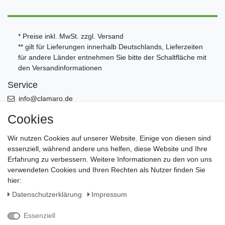
* Preise inkl. MwSt. zzgl.
Versand
** gilt für Lieferungen innerhalb Deutschlands, Lieferzeiten
für andere Länder entnehmen Sie bitte der Schaltfläche mit
den
Versandinformationen
Service
info@clamaro.de
+49 (0)5956 - 9892870
Cookies
Öffnungszeiten Büro Mo. bis Fr. von 8:00-13:00 - Werksverkauf
Wir nutzen Cookies auf unserer Website. Einige von diesen sind
nach Termin
essenziell, während andere uns helfen, diese Website und Ihre
Erfahrung zu verbessern. Weitere Informationen zu den von uns
Leistung
verwendeten Cookies und Ihren Rechten als Nutzer finden Sie
Versand
hier:
Zahlungsmittel
Daten­schutz­erklärung
Impressum
Ratenkauf und Kauf auf Rechnung
Essenziell