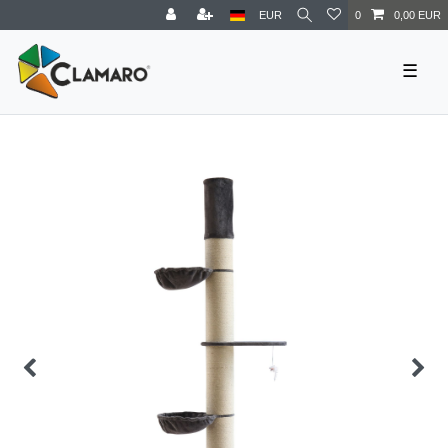
EUR
0
0,00 EUR
☰