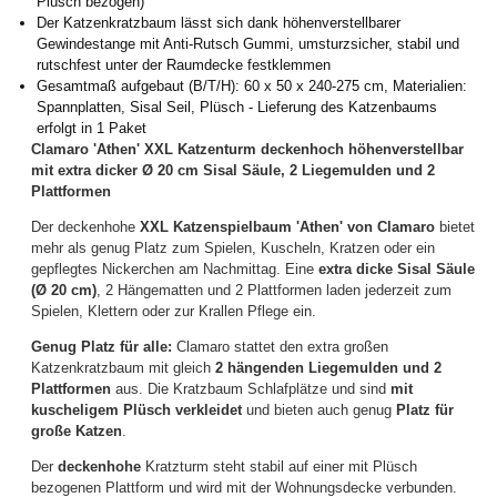
Plüsch bezogen)
Der Katzenkratzbaum lässt sich dank höhenverstellbarer
Gewindestange mit Anti-Rutsch Gummi, umsturzsicher, stabil und
rutschfest unter der Raumdecke festklemmen
Gesamtmaß aufgebaut (B/T/H): 60 x 50 x 240-275 cm, Materialien:
Spannplatten, Sisal Seil, Plüsch - Lieferung des Katzenbaums
erfolgt in 1 Paket
Clamaro 'Athen' XXL Katzenturm deckenhoch höhenverstellbar
mit extra dicker Ø 20 cm Sisal Säule, 2 Liegemulden und 2
Plattformen
Der deckenhohe
XXL Katzenspielbaum 'Athen' von Clamaro
bietet
mehr als genug Platz zum Spielen, Kuscheln, Kratzen oder ein
gepflegtes Nickerchen am Nachmittag. Eine
extra dicke Sisal Säule
(Ø 20 cm)
, 2 Hängematten und 2 Plattformen laden jederzeit zum
Spielen, Klettern oder zur Krallen Pflege ein.
Genug Platz für alle:
Clamaro stattet den extra großen
Katzenkratzbaum mit gleich
2 hängenden Liegemulden und 2
Plattformen
aus. Die Kratzbaum Schlafplätze und sind
mit
kuscheligem Plüsch verkleidet
und bieten auch genug
Platz für
große Katzen
.
Der
deckenhohe
Kratzturm steht stabil auf einer mit Plüsch
bezogenen Plattform und wird mit der Wohnungsdecke verbunden.